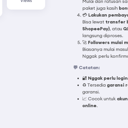
Views
Mulai dari ratusan s
paket juga kasih
bonu
💳
Lakukan pembay
Bisa lewat
transfer 
ShopeePay)
, atau
Q
langsung diproses.
🚀
Followers mulai 
Biasanya mulai mas
Nggak perlu konfirma
💬 Catatan:
🔐
Nggak perlu logi
♻️ Tersedia
garansi re
garansi.
📈 Cocok untuk
akun
online
.