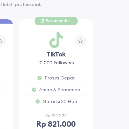
 lebih profesional.
Rekomendasi
TikTok
Fa
10.000 Followers
1.00
Proses Cepat
P
Aman & Permanen
Ama
Garansi 30 Hari
Ga
Rp 912.222
Rp
Rp 821.000