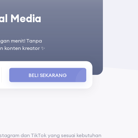
ial Media
ngan menit! Tanpa
un konten kreator ✨
BELI SEKARANG
Instagram dan TikTok yang sesuai kebutuhan