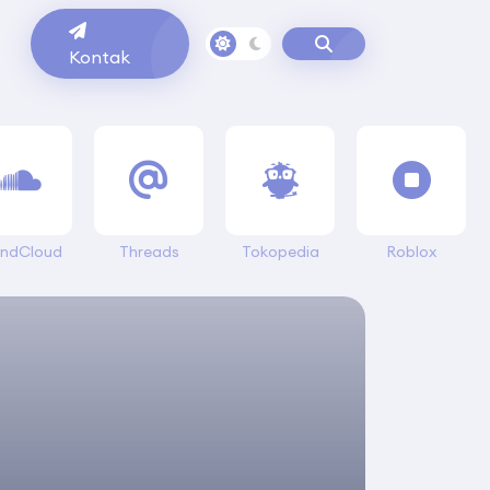
g
Kontak
ndCloud
Threads
Tokopedia
Roblox