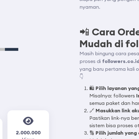
nyaman.
📲
Cara Orde
Mudah di fol
Masih bingung cara pesan
proses di
followers.co.i
yang baru pertama kali or
👇
🛍️
Pilih layanan yan
Misalnya: followers
I
semua paket dan har
🔗
Masukkan link ak
Pastikan link-nya be
sistem bisa proses o
2.000.000
🔢
Pilih jumlah yang