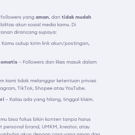
followers yang
aman
, dan
tidak mudah
bilitas akun sosial media kamu. Di
ayanan dirancang supaya:
 Kamu cukup kirim link akun/postingan,
tomatis
– Followers dan likes masuk dalam
em kami tidak melanggar ketentuan privasi
tagram, TikTok, Shopee atau YouTube.
ri
– Kalau ada yang hilang, tinggal klaim.
mu bisa fokus bikin konten tanpa harus
at personal brand, UMKM, kreator, atau
tumbuhin akun dengan cara yang aman dan