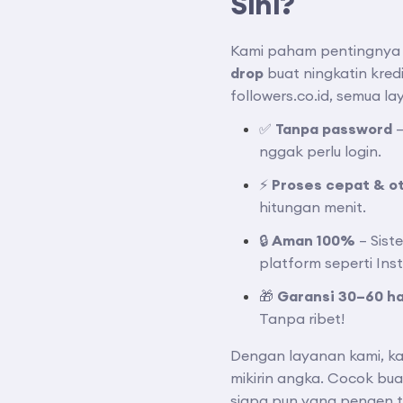
Sini?
Kami paham pentingnya 
drop
buat ningkatin kredi
followers.co.id, semua l
✅
Tanpa password
–
nggak perlu login.
⚡
Proses cepat & o
hitungan menit.
🔒
Aman 100%
– Sist
platform seperti Ins
🎁
Garansi 30–60 ha
Tanpa ribet!
Dengan layanan kami, ka
mikirin angka. Cocok bu
siapa pun yang pengen 