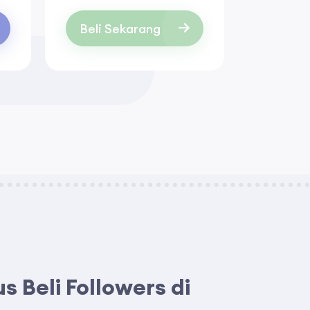
Beli Sekarang
Beli S
 Beli Followers di