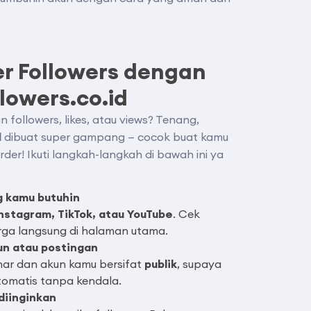
r Followers dengan
lowers.co.id
 followers, likes, atau views? Tenang,
d
dibuat super gampang — cocok buat kamu
der! Ikuti langkah-langkah di bawah ini ya
g kamu butuhin
nstagram, TikTok, atau YouTube
. Cek
ga langsung di halaman utama.
un atau postingan
nar dan akun kamu bersifat
publik
, supaya
tomatis tanpa kendala.
 diinginkan