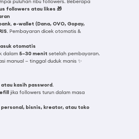
ampai puluhan ribu followers. Beberapa
s followers atau likes 🎁
aran
bank
,
e-wallet (Dana, OVO, Gopay,
RIS
. Pembayaran dicek otomatis &
masuk otomatis
uk dalam
5–30 menit
setelah pembayaran.
si manual — tinggal duduk manis ✨
n atau kasih password
.
fill
jika followers turun dalam masa
 personal, bisnis, kreator, atau toko