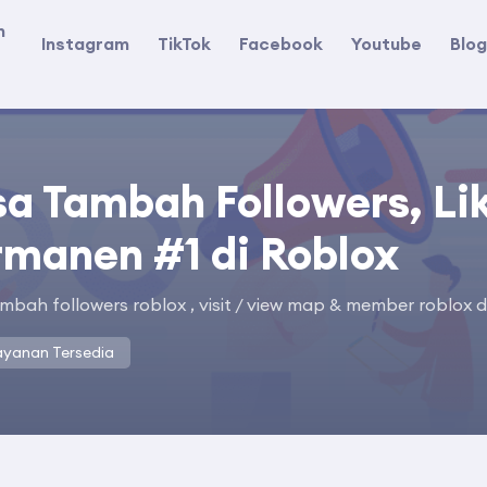
n
Instagram
TikTok
Facebook
Youtube
Blo
sa Tambah Followers, Li
rmanen #1 di Roblox
mbah followers roblox , visit / view map & member roblox
ayanan Tersedia