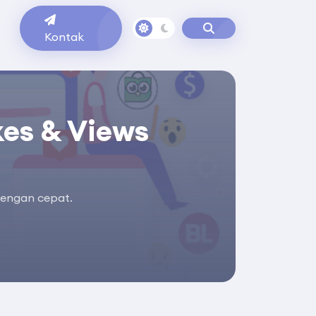
g
Kontak
kes & Views
 dengan cepat.