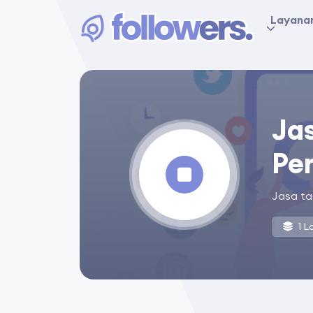
Layana
Ja
Pe
Jasa ta
1 L